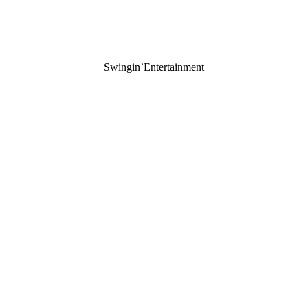
The HOT STUFF Jazzband
Swingin`Entertainment